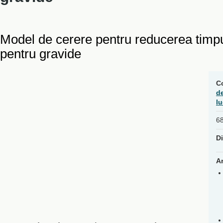
Model de cerere pentru reducerea timpu
pentru gravide
C
de
lu
68
Di
Ar