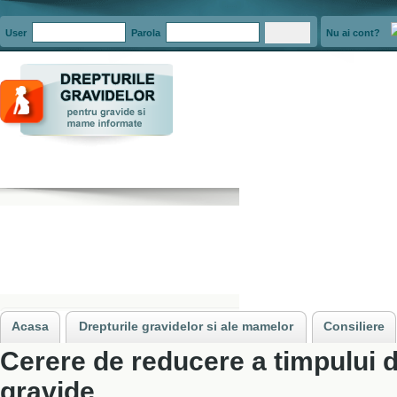
User
Parola
Nu ai cont?
Acasa
»
Documente
»
Cerere de reducere a timpului de lucru pentru gravid
Acasa
Drepturile gravidelor si ale mamelor
Consiliere
Cerere de reducere a timpului d
gravide