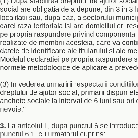
(1) Dupa stabilirea dreptului de ajutor social, 
social are obligatia de a depune, din 3 in 3 l
localitatii sau, dupa caz, a sectorului munici
carei raza teritoriala isi are domiciliul ori re
pe propria raspundere privind componenta fam
realizate de membrii acesteia, care va conti
datele de identificare ale titularului si ale me
Modelul declaratiei pe propria raspundere se
normele metodologice de aplicare a preveder
......
(3) In vederea urmaririi respectarii conditiil
dreptului de ajutor social, primarii dispun e
anchete sociale la interval de 6 luni sau ori 
nevoie."
3.
La articolul II, dupa punctul 6 se introdu
punctul 6.1, cu urmatorul cuprins: