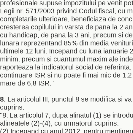
profesionale supuse impozitului pe venit potr
Legii nr. 571/2003 privind Codul fiscal, cu mo
completarile ulterioare, beneficiaza de con
cresterea copilului in varsta de pana la 2 ani
cu handicap, de pana la 3 ani, precum si de
lunara reprezentand 85% din media venituril
ultimele 12 luni. Incepand cu luna ianuarie
minim, precum si cuantumul maxim ale inde
raporteaza la indicatorul social de referinta,
continuare ISR si nu poate fi mai mic de 1,2 
mare de 6,8 ISR."
8.
La articolul III, punctul 8 se modifica si 
cuprins:
"8. La articolul 7, dupa alinatul (1) se introdu
alineatele (2)-(4), cu urmatorul cuprins:
(2) Incepand cu anul 2012, pentru mentinere