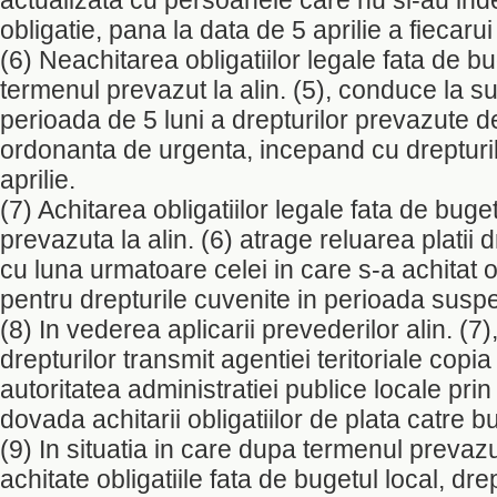
actualizata cu persoanele care nu si-au inde
obligatie, pana la data de 5 aprilie a fiecarui
(6) Neachitarea obligatiilor legale fata de bu
termenul prevazut la alin. (5), conduce la 
perioada de 5 luni a drepturilor prevazute 
ordonanta de urgenta, incepand cu drepturil
aprilie.
(7) Achitarea obligatiilor legale fata de buge
prevazuta la alin. (6) atrage reluarea platii 
cu luna urmatoare celei in care s-a achitat ob
pentru drepturile cuvenite in perioada suspe
(8) In vederea aplicarii prevederilor alin. (7),
drepturilor transmit agentiei teritoriale copia
autoritatea administratiei publice locale pri
dovada achitarii obligatiilor de plata catre bu
(9) In situatia in care dupa termenul prevazut
achitate obligatiile fata de bugetul local, dr