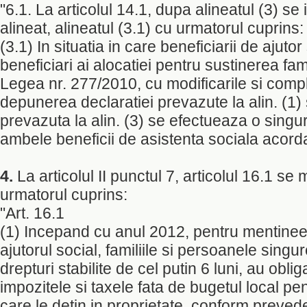
"6.1. La articolul 14.1, dupa alineatul (3) s
alineat, alineatul (3.1) cu urmatorul cuprins:
(3.1) In situatia in care beneficiarii de ajutor
beneficiari ai alocatiei pentru sustinerea fa
Legea nr. 277/2010, cu modificarile si comple
depunerea declaratiei prevazute la alin. (1)
prevazuta la alin. (3) se efectueaza o singu
ambele beneficii de asistenta sociala acorda
4.
La articolul II punctul 7, articolul 16.1 se
urmatorul cuprins:
"Art. 16.1
(1) Incepand cu anul 2012, pentru mentineea
ajutorul social, familiile si persoanele singu
drepturi stabilite de cel putin 6 luni, au oblig
impozitele si taxele fata de bugetul local pe
care le detin in proprietate, conform preveder