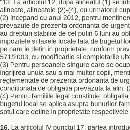
"13. La articolul 12, dupa alineatul (1) se int
alineate, alineatele (2)-(4), cu urmatorul cup
(2) Incepand cu anul 2012, pentru mentinere
prevazute de prezenta ordonanta de urgenta,
au drepturi stabilite de cel putin 6 luni au obl
impozitele si taxele locale fata de bugetul l
pe care le detin in proprietate, conform preve
571/2003, cu modificarile si completarile ult
(3) Pentru persoanele singure care se ocup
ingrijirea unuia sau a mai multor copii, ment
reglementate de prezenta ordonanta de urg
conditionata de obligatia prevazuta la alin. (
(4) Pentru familiile legal constituie, obligatia
bugetul local se aplica asupra bunurilor famil
sotul care detine in proprietate respectivele
16.
La articolul IV punctul 17, partea introduc