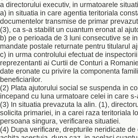
a directorului executiv, in urmatoarele situati
a) in situatia in care agentia teritoriala con
documentelor transmise de primar prevazute 
(3), ca s-a stabilit un cuantum eronat al ajut
b) pe o perioada de 3 luni consecutive se i
mandate postale returnate pentru titularul aju
c) in urma controlului efectuat de inspectorii
reprezentanti ai Curtii de Conturi a Romanie
date eronate cu privire la componenta familie
beneficiarilor.
(2) Plata ajutorului social se suspenda in cond
incepand cu luna urmatoare celei in care s-
(3) In situatia prevazuta la alin. (1), directoru
solicita primariei, in a carei raza teritoriala 
persoana singura, verificarea situatiei.
(4) Dupa verificare, drepturile neridicate de 
achita acestuia, dupa caz, in acelasi cuan