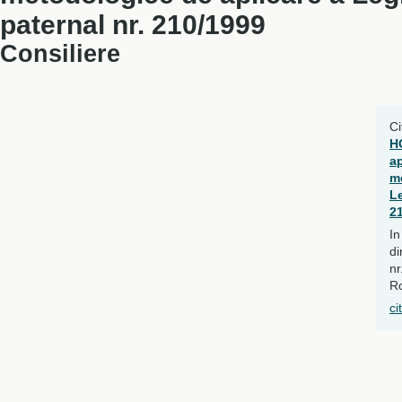
paternal nr. 210/1999
Consiliere
Ci
H
a
m
Le
2
In
di
nr
Ro
ci