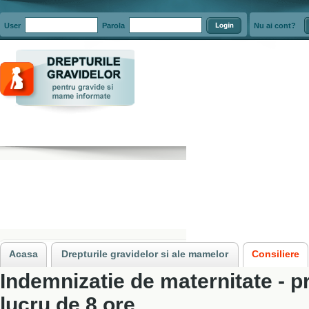
User
Parola
Nu ai cont?
Acasa
»
Consiliere
»
Concediul de maternitate si indemnizatia de maternita
Acasa
Drepturile gravidelor si ale mamelor
Consiliere
Indemnizatie de maternitate - 
lucru de 8 ore