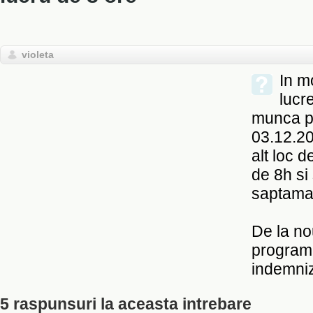
violeta
In m
lucr
munca pa
03.12.20
alt loc 
de 8h si
saptama
De la no
program 
indemniz
5 raspunsuri la aceasta intrebare