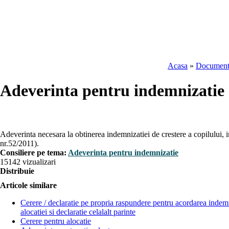
Acasa
»
Document
Adeverinta pentru indemnizatie
Adeverinta necesara la obtinerea indemnizatiei de crestere a copilului,
nr.52/2011).
Consiliere pe tema:
Adeverinta pentru indemnizatie
15142 vizualizari
Distribuie
Articole similare
Cerere / declaratie pe propria raspundere pentru acordarea indemn
alocatiei si declaratie celalalt parinte
Cerere pentru alocatie