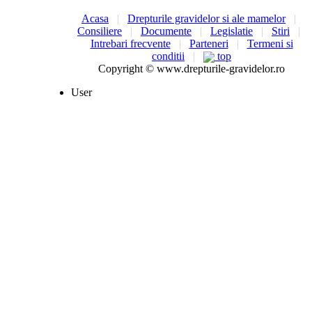
Acasa
|
Drepturile gravidelor si ale mamelor
|
Consiliere
|
Documente
|
Legislatie
|
Stiri
|
Intrebari frecvente
|
Parteneri
|
Termeni si
conditii
|
top
Copyright © www.drepturile-gravidelor.ro
User