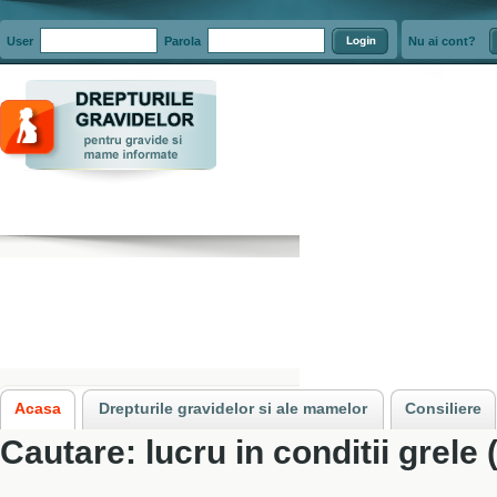
User
Parola
Nu ai cont?
Acasa
»
Cautare: lucru in conditii grele
Acasa
Drepturile gravidelor si ale mamelor
Consiliere
Cautare: lucru in conditii grele 