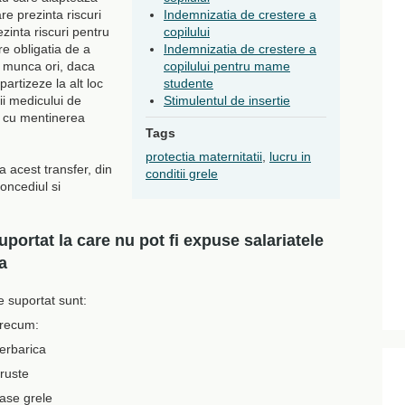
re prezinta riscuri
Indemnizatia de crestere a
ezinta riscuri pentru
copilului
re obligatia de a
Indemnizatia de crestere a
e munca ori, daca
copilului pentru mame
partizeze la alt loc
studente
i medicului de
Stimulentul de insertie
, cu mentinerea
Tags
protectia maternitatii
,
lucru in
a acest transfer, din
conditii grele
oncediul si
portat la care nu pot fi expuse salariatele
a
e suportat sunt:
precum:
perbarica
bruste
ase grele