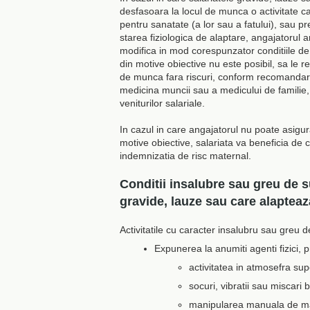
desfasoara la locul de munca o activitate ca
pentru sanatate (a lor sau a fatului), sau pr
starea fiziologica de alaptare, angajatorul a
modifica in mod corespunzator conditiile d
din motive obiective nu este posibil, sa le re
de munca fara riscuri, conform recomandari
medicina muncii sau a medicului de familie
veniturilor salariale.
In cazul in care angajatorul nu poate asigur
motive obiective, salariata va beneficia de c
indemnizatia de risc maternal.
Conditii insalubre sau greu de su
gravide, lauze sau care alapteaz
Activitatile cu caracter insalubru sau greu d
Expunerea la anumiti agenti fizici, 
activitatea in atmosefra su
socuri, vibratii sau miscari 
manipularea manuala de m