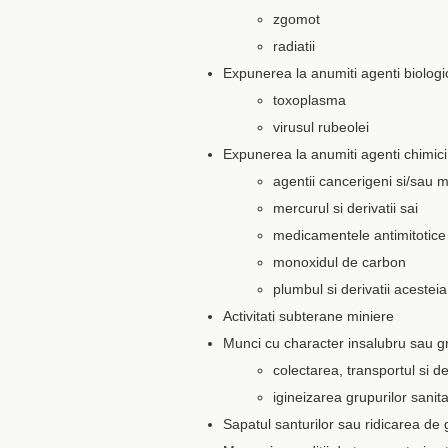
zgomot
radiatii
Expunerea la anumiti agenti biologi
toxoplasma
virusul rubeolei
Expunerea la anumiti agenti chimic
agentii cancerigeni si/sau 
mercurul si derivatii sai
medicamentele antimitotice
monoxidul de carbon
plumbul si derivatii acestei
Activitati subterane miniere
Munci cu character insalubru sau g
colectarea, transportul si 
igineizarea grupurilor sanit
Sapatul santurilor sau ridicarea de 