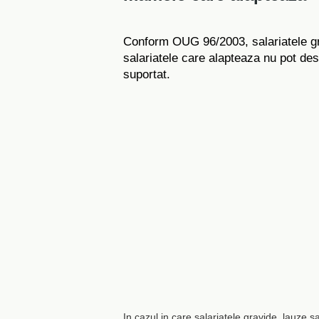
Conform OUG 96/2003, salariatele gra
salariatele care alapteaza nu pot de
suportat.
In cazul in care salariatele gravide, lauze 