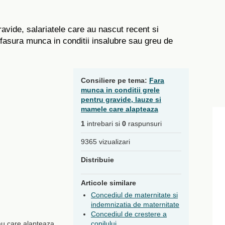
vide, salariatele care au nascut recent si
sfasura munca in conditii insalubre sau greu de
Consiliere pe tema:
Fara
munca in conditii grele
pentru gravide, lauze si
mamele care alapteaza
1
intrebari si
0
raspunsuri
9365 vizualizari
Distribuie
Articole similare
Concediul de maternitate si
indemnizatia de maternitate
Concediul de crestere a
sau care alapteaza
copilului