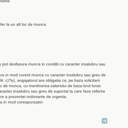
xtreme
sfer la un alt loc de munca
 nu pot desfasura munca in conditii cu caracter insalubru sau
oara in mod curent munca cu caracter insalubru sau greu de
it. c)?e), angajatorul are obligatia ca, pe baza solicitarii
 loc de munca, cu mentinerea salariului de baza brut lunar.
acter insalubru sau greu de suportat la care face referire
icare a prezentei ordonante de urgenta.
lica in mod corespunzator.