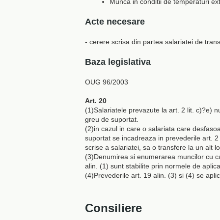
Munca in conditii de temperaturi e
Acte necesare
- cerere scrisa din partea salariatei de tran
Baza legislativa
OUG 96/2003
Art. 20
(1)Salariatele prevazute la art. 2 lit. c)?e)
greu de suportat.
(2)in cazul in care o salariata care desfas
suportat se incadreaza in prevederile art. 2 l
scrise a salariatei, sa o transfere la un alt
(3)Denumirea si enumerarea muncilor cu car
alin. (1) sunt stabilite prin normele de apl
(4)Prevederile art. 19 alin. (3) si (4) se ap
Consiliere