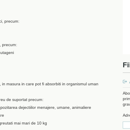
ci, precum:
i, precum:
mutageni
Fi
a, in masura in care pot fi absorbiti in organismul uman
Abo
prim
reu de suportat precum:
gra
depozitarea dejectiilor menajere, umane, animaliere
are
Adr
greutati mai mari de 10 kg