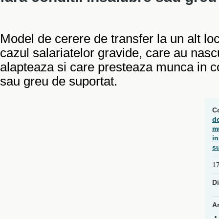
Model de cerere de transfer la un alt l
cazul salariatelor gravide, care au nasc
alapteaza si care presteaza munca in co
sau greu de suportat.
C
de
mu
i
s
17
Di
Ar