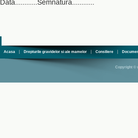
Data............Semnatura............
|
|
|
Acasa
Drepturile gravidelor si ale mamelor
Consiliere
Documen
Copyright © 