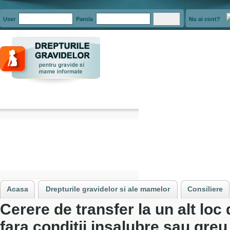
User
Parola
Nu ai cont?
Acasa
»
Documente
»
Cerere de transfer la un alt loc de munca, fara condit
Acasa
Drepturile gravidelor si ale mamelor
Consiliere
Cerere de transfer la un alt loc
fara conditii insalubre sau greu