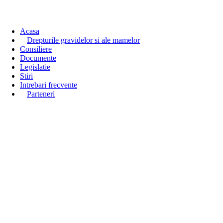
Acasa
Drepturile gravidelor si ale mamelor
Consiliere
Documente
Legislatie
Stiri
Intrebari frecvente
Parteneri