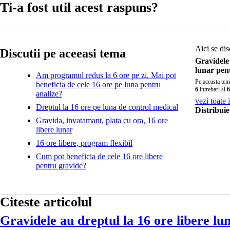
Ti-a fost util acest raspuns?
Aici se dis
Discutii pe aceeasi tema
Gravidele 
lunar pen
Am programul redus la 6 ore pe zi. Mai pot
Pe aceasta tem
beneficia de cele 16 ore pe luna pentru
6
intrebari si
6
analize?
vezi toate 
Dreptul la 16 ore pe luna de control medical
Distribuie
Gravida, invatamant, plata cu ora, 16 ore
libere lunar
16 ore libere, program flexibil
Cum pot beneficia de cele 16 ore libere
pentru gravide?
Citeste articolul
Gravidele au dreptul la 16 ore libere lu