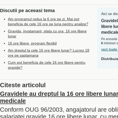
Discutii pe aceeasi tema
Aici se di
Am programul redus la 6 ore pe zi. Mai pot
Gravidel
beneficia de cele 16 ore pe luna pentru analize?
libere l
Gravida, invatamant, plata cu ora, 16 ore libere
medical
lunar
Pe aceasta 
16 ore libere, program flexibil
6
intrebari 
vezi toate
Am dreptul la cele 16 ore libere lunar? Lucrez 18
ore pe saptamana
Distribui
Cum pot beneficia de cele 16 ore libere pentru
gravide?
Citeste articolul
Gravidele au dreptul la 16 ore libere luna
medicale
Conform OUG 96/2003, angajatorul are obli
salariatei gravide 16 ore libere lunar, cu me