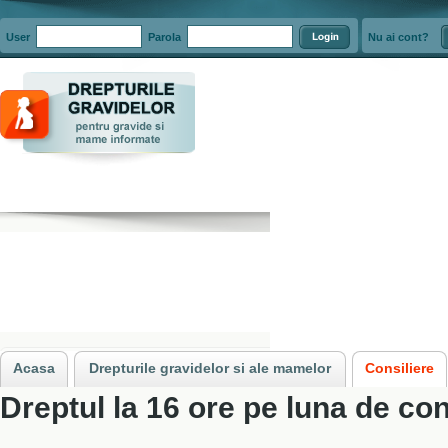
User
Parola
Nu ai cont?
Acasa
»
Consiliere
»
Gravidele au dreptul la 16 ore libere lunar pentru con
Acasa
Drepturile gravidelor si ale mamelor
Consiliere
Dreptul la 16 ore pe luna de co