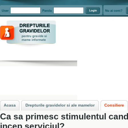
User
Parola
Nu ai cont?
Acasa
»
Consiliere
»
Stimulentul de insertie
»
Ca sa primesc stimulentul can
Acasa
Drepturile gravidelor si ale mamelor
Consiliere
Ca sa primesc stimulentul cand 
incep serviciul?