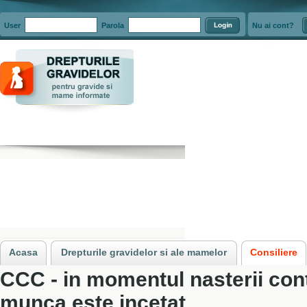
User
Parola
Nu ai cont?
Acasa
»
Consiliere
»
Concediul de crestere a copilului
»
CCC - in momentul 
Acasa
Drepturile gravidelor si ale mamelor
Consiliere
CCC - in momentul nasterii con
munca este incetat