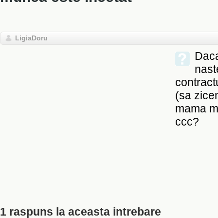
LigiaDoru
Daca
naste
contract
(sa zice
mama ma
ccc?
1 raspuns la aceasta intrebare