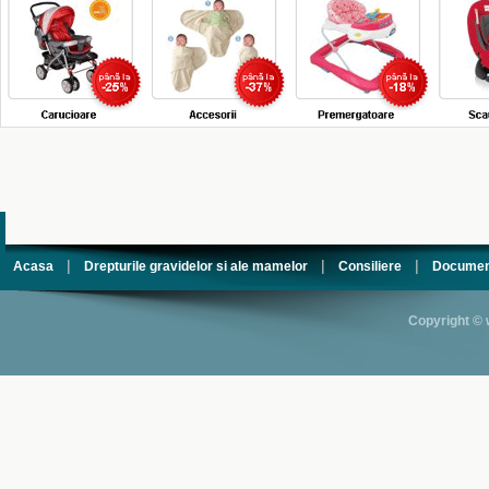
|
|
|
Acasa
Drepturile gravidelor si ale mamelor
Consiliere
Documen
Copyright © 