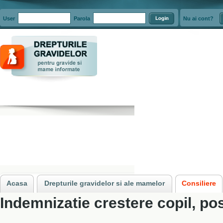
User
Parola
Nu ai cont?
Acasa
»
Consiliere
»
Indemnizatia de crestere a copilului pentru mame stud
Acasa
Drepturile gravidelor si ale mamelor
Consiliere
Indemnizatie crestere copil, post