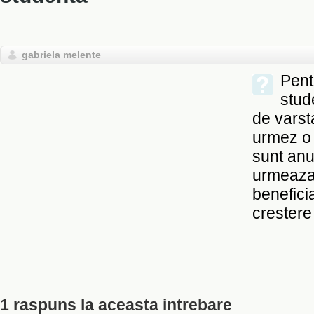
gabriela melente
Pent
stud
de varst
urmez o 
sunt anul
urmeaza 
benefici
crestere
1 raspuns la aceasta intrebare