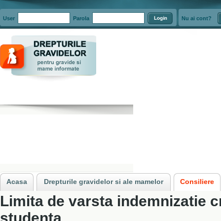
User
Parola
Nu ai cont?
Acasa
»
Consiliere
»
Indemnizatia de crestere a copilului pentru mame stud
Acasa
Drepturile gravidelor si ale mamelor
Consiliere
Limita de varsta indemnizatie c
studenta