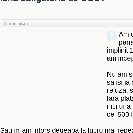
siminatm
Am o
pana
implinit 
am incep
Nu am sti
sa isi i
refuza, 
fara plat
nici una 
cei 500 l
Sau m-am intors degeaba la lucru mai reped