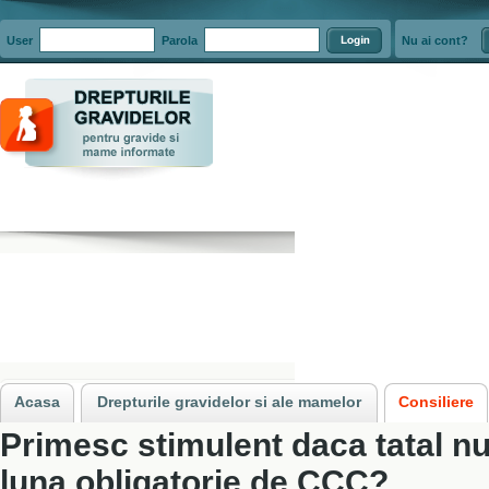
User
Parola
Nu ai cont?
Acasa
»
Consiliere
»
Stimulentul de insertie
»
Primesc stimulent daca tatal 
Acasa
Drepturile gravidelor si ale mamelor
Consiliere
Primesc stimulent daca tatal nu
luna obligatorie de CCC?