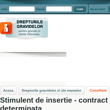
User
Parola
Nu ai cont?
Acasa
»
Consiliere
»
Stimulentul de insertie
»
Stimulent de insertie - contra
Acasa
Drepturile gravidelor si ale mamelor
Consiliere
Stimulent de insertie - contract
determinata