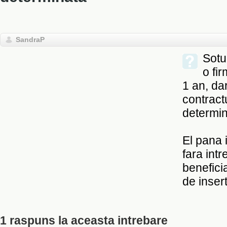
SandraP
Sotu
o fir
1 an, dar
contract
determin
El pana 
fara int
benefici
de inser
1 raspuns la aceasta intrebare