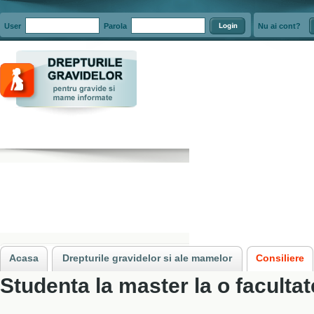
User
Parola
Nu ai cont?
Acasa
»
Consiliere
»
Indemnizatia de crestere a copilului pentru mame stud
Acasa
Drepturile gravidelor si ale mamelor
Consiliere
Studenta la master la o faculta