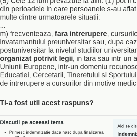
(5) Cele 12 luni prevazute la alin. (1) pot fi c
din perioadele in care persoanele s-au afla
multe dintre urmatoarele situatii:
...
m) frecventeaza,
fara intrerupere
, cursuril
invatamantului preuniversitar sau, dupa caz,
postuniversitar la nivelul studiilor universit
organizat potrivit legii
, in tara sau intr-un 
Uniunii Europene, intr-un domeniu recunosc
Educatiei, Cercetarii, Tineretului si Sportului
de intrerupere a cursurilor din motive medic
Ti-a fost util acest raspuns?
Discutii pe aceeasi tema
Aici se di
Primesc indemnizatie daca nasc dupa finalizarea
Indemniz