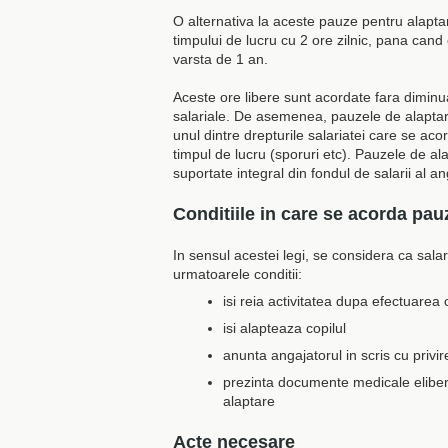
O alternativa la aceste pauze pentru alapt
timpului de lucru cu 2 ore zilnic, pana cand 
varsta de 1 an.
Aceste ore libere sunt acordate fara diminua
salariale. De asemenea, pauzele de alaptar
unul dintre drepturile salariatei care se aco
timpul de lucru (sporuri etc). Pauzele de al
suportate integral din fondul de salarii al an
Conditiile in care se acorda pau
In sensul acestei legi, se considera ca sala
urmatoarele conditii:
isi reia activitatea dupa efectuarea
isi alapteaza copilul
anunta angajatorul in scris cu privir
prezinta documente medicale elibera
alaptare
Acte necesare