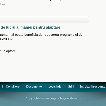
 ...
 de lucru al mamei pentru alaptare
, mama mai poate beneficia de reducerea programului de
6/2003?...
 alaptare....
|
|
|
|
|
Consiliere
Documente
Legislatie
Stiri
Intrebari frecvente
Copyright © www.drepturile-gravidelor.ro