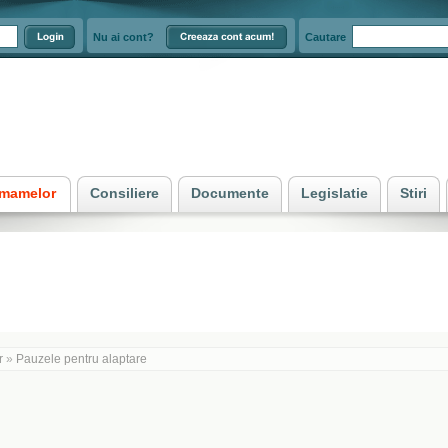
Nu ai cont?
Cautare
e mamelor
Consiliere
Documente
Legislatie
Stiri
r
»
Pauzele pentru alaptare