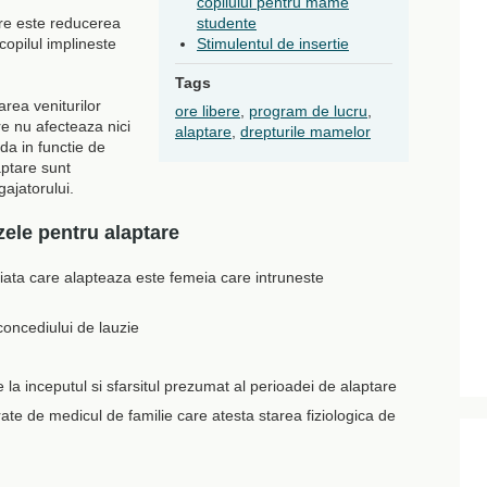
copilului pentru mame
are este reducerea
studente
copilul implineste
Stimulentul de insertie
Tags
rea veniturilor
ore libere
,
program de lucru
,
e nu afecteaza nici
alaptare
,
drepturile mamelor
rda in functie de
aptare sunt
gajatorului.
zele pentru alaptare
riata care alapteaza este femeia care intruneste
 concediului de lauzie
e la inceputul si sfarsitul prezumat al perioadei de alaptare
te de medicul de familie care atesta starea fiziologica de