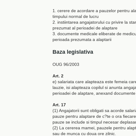
1. cerere de acordare a pauzelor pentru al
timpului normal de lucru
2. instiintarea angajatorului cu privire la st
prezumat al perioadei de alaptare
3. documente medicale eliberate de medicul 
perioada prezumata a alaptarii
Baza legislativa
OUG 96/2003
Art. 2
e) salariata care alapteaza este femeia care
lauzie, isi alapteaza copilul si anunta angajat
perioadei de alaptare, anexand documente m
Art. 17
(1) Angajatorii sunt obligati sa acorde sala
pauze pentru alaptare de c?te o ora fiecare,
pauze se include si timpul necesar deplasarii
(2) La cererea mamei, pauzele pentru alapta
sau de munca cu doua ore zilnic.