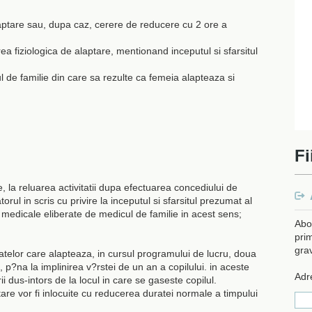
aptare sau, dupa caz, cerere de reducere cu 2 ore a
area fiziologica de alaptare, mentionand inceputul si sfarsitul
de familie din care sa rezulte ca femeia alapteaza si
Fi
, la reluarea activitatii dupa efectuarea concediului de
orul in scris cu privire la inceputul si sfarsitul prezumat al
edicale eliberate de medicul de familie in acest sens;
Abo
prim
gra
riatelor care alapteaza, in cursul programului de lucru, doua
 p?na la implinirea v?rstei de un an a copilului. in aceste
Adr
 dus-intors de la locul in care se gaseste copilul.
re vor fi inlocuite cu reducerea duratei normale a timpului