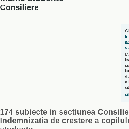
Consiliere
Ci
In
c
s
Ma
in
co
lu
da
af
si
ci
174 subiecte in sectiunea Consili
Indemnizatia de crestere a copilu