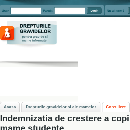
User
Parola
Nu ai cont?
Acasa
»
Consiliere
»
Indemnizatia de crestere a copilului pentru mame stud
Acasa
Drepturile gravidelor si ale mamelor
Consiliere
Indemnizatia de crestere a copi
mame studente