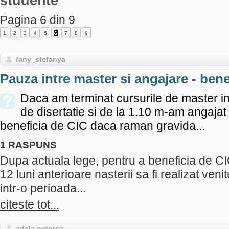
studente
Pagina 6 din 9
1
2
3
4
5
6
7
8
9
fany_stefanya
Pauza intre master si angajare - ben
Daca am terminat cursurile de master in 
de disertatie si de la 1.10 m-am angajat 
beneficia de CIC daca raman gravida...
1 RASPUNS
Dupa actuala lege, pentru a beneficia de CI
12 luni anterioare nasterii sa fi realizat venitu
intr-o perioada...
citeste tot...
adela netotea