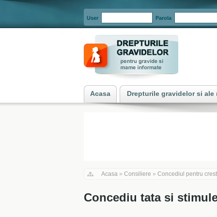
User
Parola
Acasa
Drepturile gravidelor si al
Acasa
»
Consiliere
»
Concediul pentru creste
Concediu tata si stimul