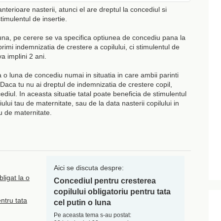
anterioare nasterii, atunci el are dreptul la concediul si
timulentul de insertie.
una, pe cerere se va specifica optiunea de concediu pana la
rimi indemnizatia de crestere a copilului, ci stimulentul de
a implini 2 ani.
 o luna de concediu numai in situatia in care ambii parinti
 Daca tu nu ai dreptul de indemnizatia de crestere copil,
ncediul. In aceasta situatie tatal poate beneficia de stimulentul
lui tau de maternitate, sau de la data nasterii copilului in
iu de maternitate.
Aici se discuta despre:
bligat la o
Concediul pentru cresterea
copilului obligatoriu pentru tata
ntru tata
cel putin o luna
Pe aceasta tema s-au postat: