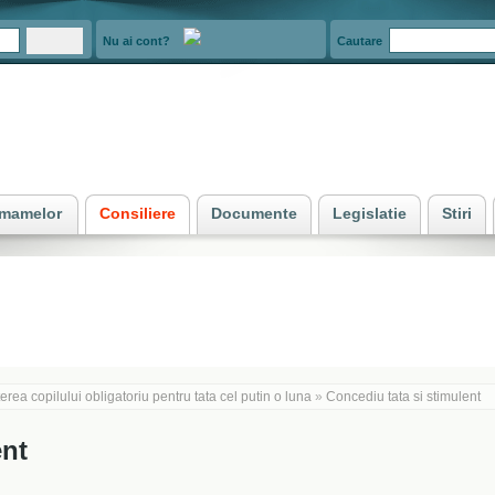
Nu ai cont?
Cautare
e mamelor
Consiliere
Documente
Legislatie
Stiri
rea copilului obligatoriu pentru tata cel putin o luna
»
Concediu tata si stimulent
ent