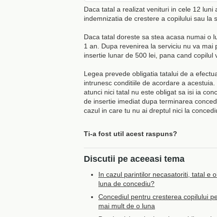
Daca tatal a realizat venituri in cele 12 luni 
indemnizatia de crestere a copilului sau la s
Daca tatal doreste sa stea acasa numai o l
1 an. Dupa revenirea la serviciu nu va mai p
insertie lunar de 500 lei, pana cand copilul v
Legea prevede obligatia tatalui de a efectua
intrunesc conditiile de acordare a acestuia.
atunci nici tatal nu este obligat sa isi ia co
de insertie imediat dupa terminarea concediu
cazul in care tu nu ai dreptul nici la conced
Ti-a fost util acest raspuns?
Discutii pe aceeasi tema
In cazul parintilor necasatoriti, tatal e o
luna de concediu?
Concediul pentru cresterea copilului pe
mai mult de o luna