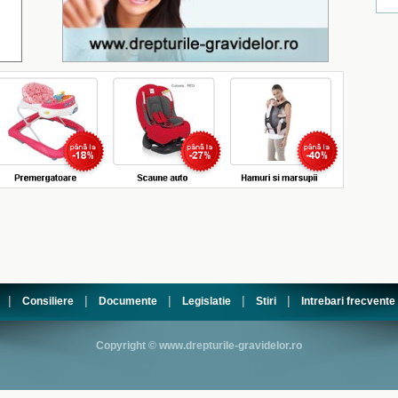
|
|
|
|
|
Consiliere
Documente
Legislatie
Stiri
Intrebari frecvente
Copyright © www.drepturile-gravidelor.ro