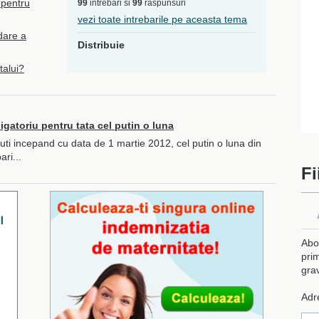
 pentru
99
intrebari si
99
raspunsuri
vezi toate intrebarile pe aceasta tema
rdare a
Distribuie
talui?
igatoriu pentru tata cel putin o luna
ti incepand cu data de 1 martie 2012, cel putin o luna din
ari...
Fi
Abo
prim
gra
Adr