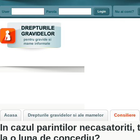
User
Parola
Nu ai cont?
Acasa
»
Consiliere
»
Concediul pentru cresterea copilului obligatoriu pentru 
Acasa
Drepturile gravidelor si ale mamelor
Consiliere
In cazul parintilor necasatoriti, 
la o luna de concediu?