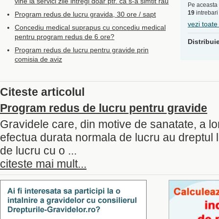
vine la servici zile intregi doar ptr. ca s-a simtit rau
Pe aceasta 
19
intrebari
Program redus de lucru gravida, 30 ore / sapt
vezi toate
Concediu medical suprapus cu concediu medical
pentru program redus de 6 ore?
Distribui
Program redus de lucru pentru gravide prin
comisia de aviz
Citeste articolul
Program redus de lucru pentru gravide
Gravidele care, din motive de sanatate, a lor
efectua durata normala de lucru au dreptul 
de lucru cu o ...
citeste mai mult...