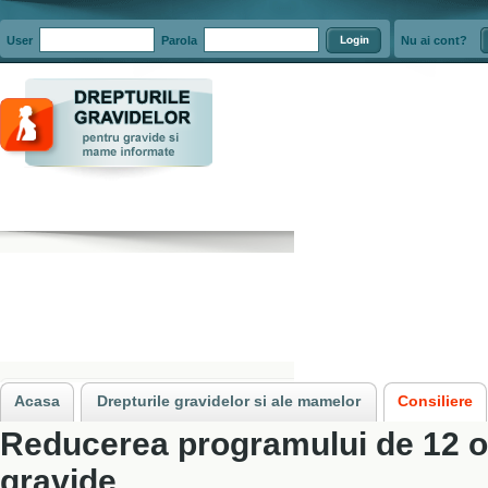
User
Parola
Nu ai cont?
Acasa
»
Consiliere
»
Program redus de lucru pentru gravide
»
Reducerea pr
Acasa
Drepturile gravidelor si ale mamelor
Consiliere
Reducerea programului de 12 or
gravide