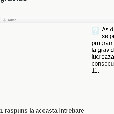
ramo
As d
se p
programu
la gravi
lucreaza
consecut
11.
1 raspuns la aceasta intrebare