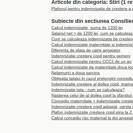
Articole din categoria: Stiri (1 re
Plafonul pentru indemnizatia de crestere a c
Subiecte din sectiunea Consilier
Calcul indemnizatie, suma de 1200 lei
Salariul net > de 1200 lei, cum se calculea
Cum se calculeaza indemnizatia de crestere
Calcul indemnizatie maternitate si indemniza
Diferenta de plata de catre angajator
Indemnizatie crestere copil pentru gemeni
Calcul indemnizatie pentru CCC2 de un an
Calcul indemnizatie de maternitate doua lo
Nelamuriri a doua sarcina
Obligatia tatalui in cazul prelungirii concedi
Indemnizatie crestere al doilea copil, mama
Indemnizatie tata - cum se calculeaza?
Nasterea celui de-al doilea copil la sfarsitul
Concediu maternitate + indemnizatie creste
Indemnizatie crestere copil adoptat, varsta i
Plafon indemnizatie crestere copil pina la 2
Calcul concediu risc maternal la doi angaja