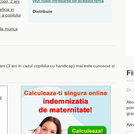
vezi toate intrebarile pe aceasta tema
opil, 2 ani
ficia in
Distribuie
a copilului
 de munca
ani (3 ani in cazul copilului cu handicap) mai este cunoscut si
Fi
Abo
prim
gra
Adr