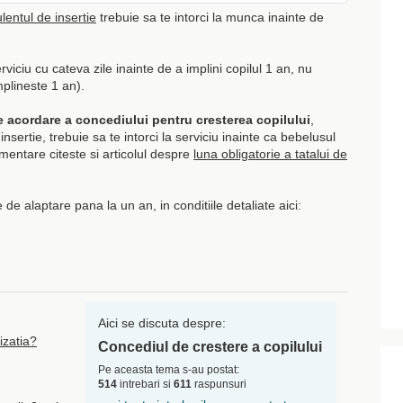
lentul de insertie
trebuie sa te intorci la munca inainte de
erviciu cu cateva zile inainte de a implini copilul 1 an, nu
mplineste 1 an).
de acordare a concediului pentru cresterea copilului
,
nsertie, trebuie sa te intorci la serviciu inainte ca bebelusul
imentare citeste si articolul despre
luna obligatorie a tatalui de
 alaptare pana la un an, in conditiile detaliate aici:
Aici se discuta despre:
izatia?
Concediul de crestere a copilului
Pe aceasta tema s-au postat:
514
intrebari si
611
raspunsuri