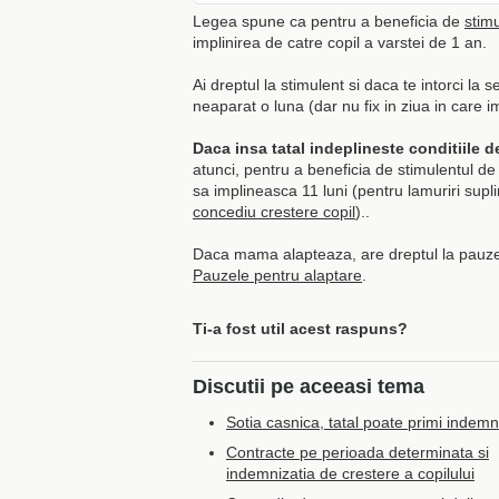
Legea spune ca pentru a beneficia de
stimu
implinirea de catre copil a varstei de 1 an.
Ai dreptul la stimulent si daca te intorci la s
neaparat o luna (dar nu fix in ziua in care i
Daca insa tatal indeplineste conditiile 
atunci, pentru a beneficia de stimulentul de i
sa implineasca 11 luni (pentru lamuriri supl
concediu crestere copil
)..
Daca mama alapteaza, are dreptul la pauze de
Pauzele pentru alaptare
.
Ti-a fost util acest raspuns?
Discutii pe aceeasi tema
Sotia casnica, tatal poate primi indemn
Contracte pe perioada determinata si
indemnizatia de crestere a copilului