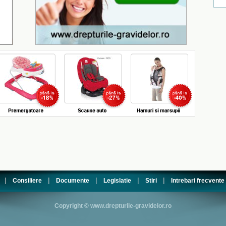
|
|
|
|
|
Consiliere
Documente
Legislatie
Stiri
Intrebari frecvente
Copyright © www.drepturile-gravidelor.ro