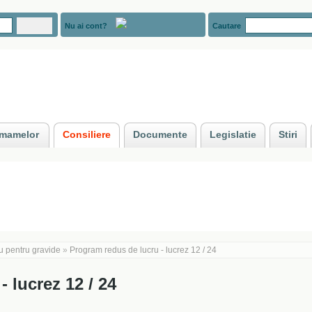
Nu ai cont?
Cautare
e mamelor
Consiliere
Documente
Legislatie
Stiri
u pentru gravide
»
Program redus de lucru - lucrez 12 / 24
 lucrez 12 / 24