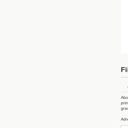
Fi
Abo
prim
gra
Adr