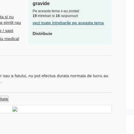
gravide
Pe aceasta tema s-au postat:
19
intrebari si
16
raspunsuri
a si nu
-a simtit rau
vezi toate intrebarile pe aceasta tema
 / sapt
Distribuie
iu medical
r sau a fatului, nu pot efectua durata normala de lucru au
..