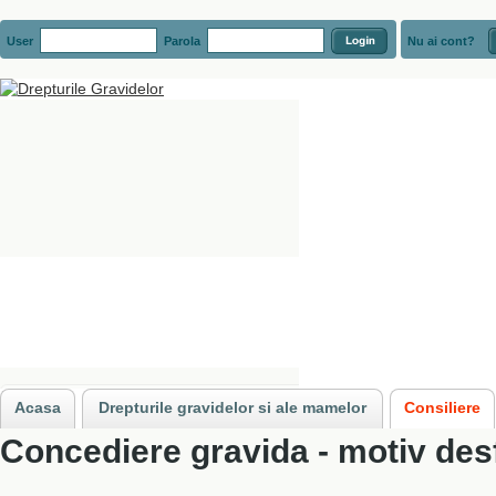
User
Parola
Nu ai cont?
Acasa
»
Consiliere
»
Situatii in care concedierea gravidelor si a mamelor es
Acasa
Drepturile gravidelor si ale mamelor
Consiliere
Concediere gravida - motiv desf