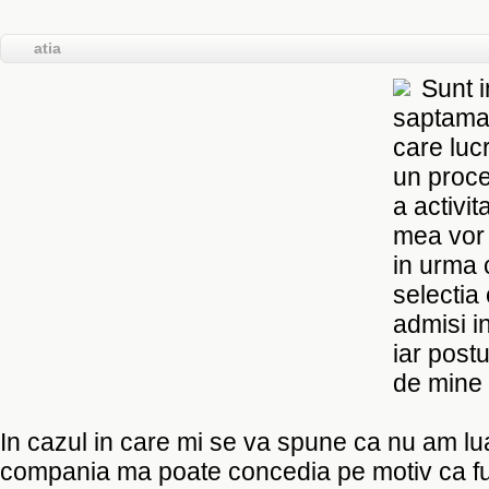
atia
Sunt i
saptaman
care luc
un proce
a activit
mea vor 
in urma 
selectia 
admisi i
iar post
de mine 
In cazul in care mi se va spune ca nu am lua
compania ma poate concedia pe motiv ca f