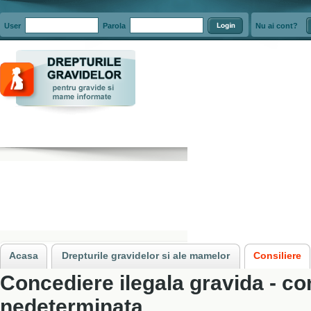
User
Parola
Nu ai cont?
Acasa
»
Consiliere
»
Situatii in care concedierea gravidelor si a mamelor es
Acasa
Drepturile gravidelor si ale mamelor
Consiliere
Concediere ilegala gravida - co
nedeterminata