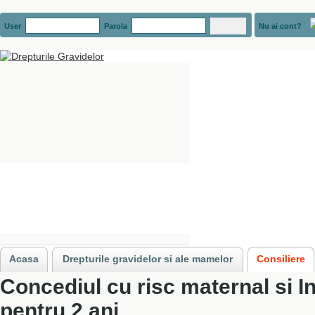
User
Parola
Nu ai cont?
Acasa
»
Consiliere
»
Concediul de risc maternal
»
Concediul cu risc materna
Acasa
Drepturile gravidelor si ale mamelor
Consiliere
Concediul cu risc maternal si I
pentru 2 ani