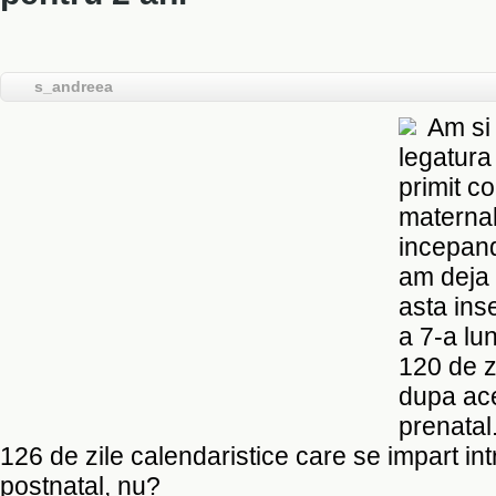
s_andreea
Am si 
legatura
primit c
maternal
incepand 
am deja 
asta in
a 7-a lu
120 de zi
dupa ace
prenatal.
126 de zile calendaristice care se impart int
postnatal, nu?