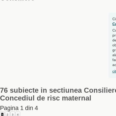
Ci
C
C
pr
de
ob
gr
al
fa
ac
ci
76 subiecte in sectiunea Consilier
Concediul de risc maternal
Pagina 1 din 4
1
2
3
4