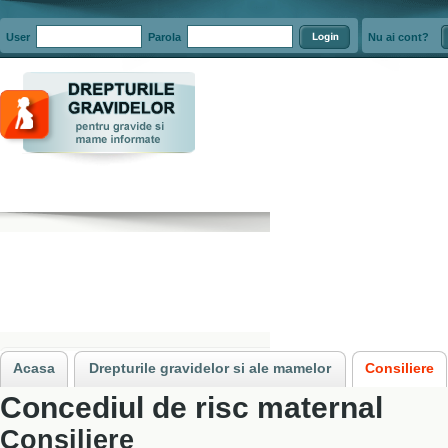
User
Parola
Nu ai cont?
Acasa
»
Consiliere
»
Concediul de risc maternal
Acasa
Drepturile gravidelor si ale mamelor
Consiliere
Concediul de risc maternal
Consiliere