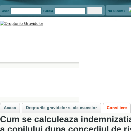
User
Parola
Nu ai cont?
Acasa
»
Consiliere
»
Concediul de risc maternal
»
Cum se calculeaza indemn
Acasa
Drepturile gravidelor si ale mamelor
Consiliere
Cum se calculeaza indemnizatia
a copilului dupa concediul de r