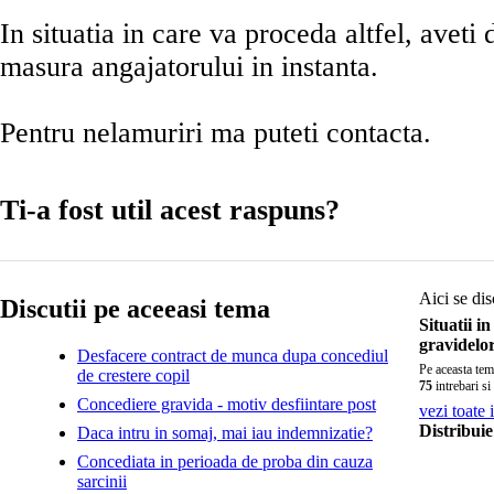
In situatia in care va proceda altfel, aveti 
masura angajatorului in instanta.
Pentru nelamuriri ma puteti contacta.
Ti-a fost util acest raspuns?
Aici se dis
Discutii pe aceeasi tema
Situatii i
gravidelor
Desfacere contract de munca dupa concediul
Pe aceasta tem
de crestere copil
75
intrebari si
Concediere gravida - motiv desfiintare post
vezi toate 
Distribuie
Daca intru in somaj, mai iau indemnizatie?
Concediata in perioada de proba din cauza
sarcinii