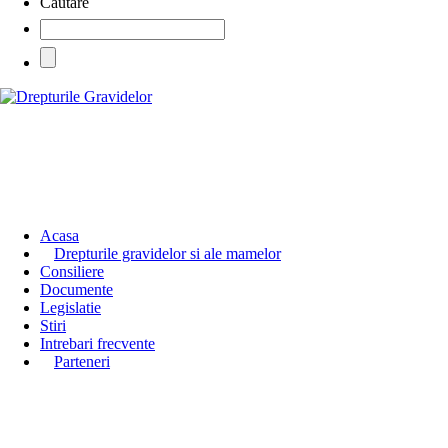
Cautare
Acasa
Drepturile gravidelor si ale mamelor
Consiliere
Documente
Legislatie
Stiri
Intrebari frecvente
Parteneri