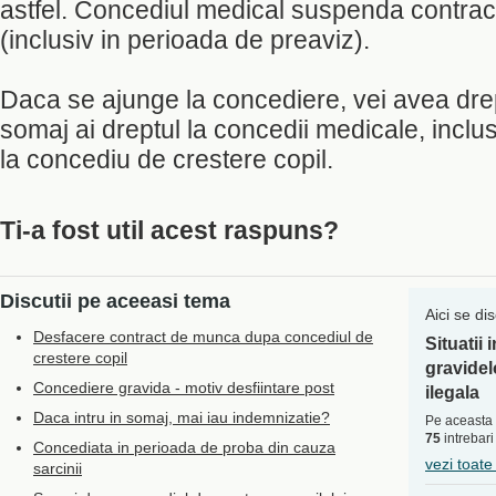
astfel. Concediul medical suspenda contra
(inclusiv in perioada de preaviz).
Daca se ajunge la concediere, vei avea drep
somaj ai dreptul la concedii medicale, inclus
la concediu de crestere copil.
Ti-a fost util acest raspuns?
Discutii pe aceeasi tema
Aici se di
Desfacere contract de munca dupa concediul de
Situatii
crestere copil
gravidel
Concediere gravida - motiv desfiintare post
ilegala
Daca intru in somaj, mai iau indemnizatie?
Pe aceasta 
75
intrebari
Concediata in perioada de proba din cauza
vezi toate
sarcinii