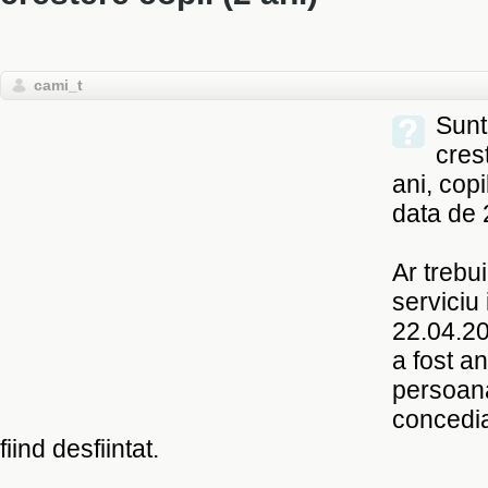
cami_t
Sunt
cres
ani, copi
data de 
Ar trebui
serviciu
22.04.20
a fost an
persoana
concedia
fiind desfiintat.