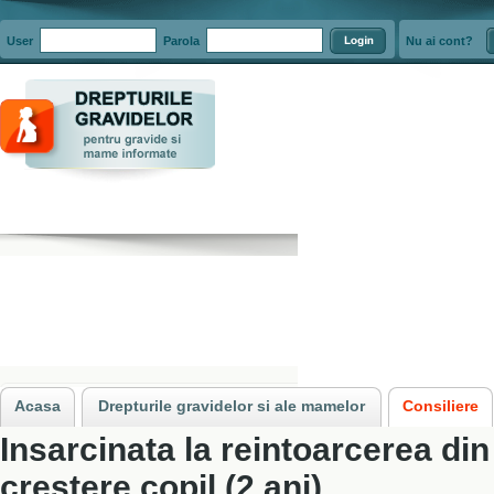
User
Parola
Nu ai cont?
Acasa
»
Consiliere
»
Situatii in care concedierea gravidelor si a mamelor es
Acasa
Drepturile gravidelor si ale mamelor
Consiliere
Insarcinata la reintoarcerea di
crestere copil (2 ani)