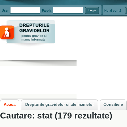
User
Parola
Nu ai cont?
Acasa
»
Cautare: stat
Acasa
Drepturile gravidelor si ale mamelor
Consiliere
Cautare: stat (179 rezultate)